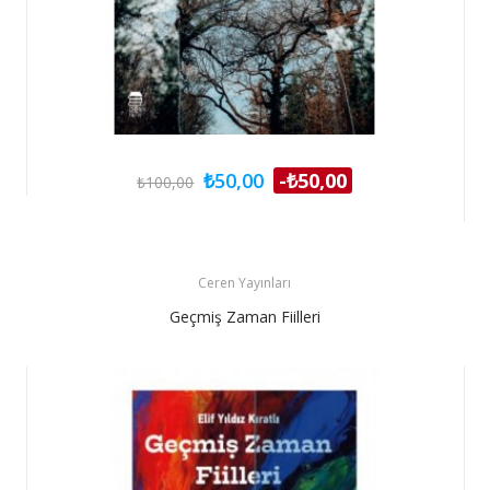
₺50,00
-₺50,00
₺100,00
Ceren Yayınları
Geçmiş Zaman Fiilleri