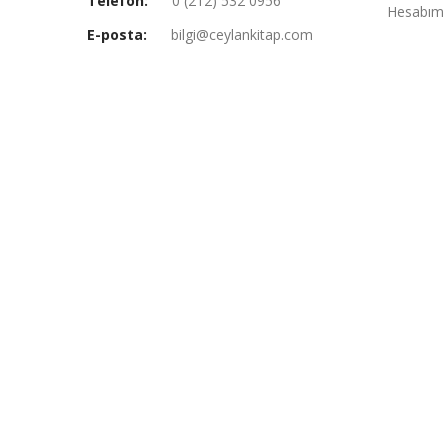
Telefon:
0 (212) 532 0956
Hesabım
E-posta:
bilgi@ceylankitap.com