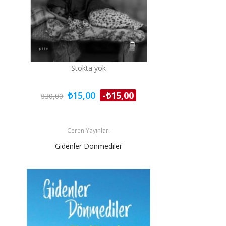
Stokta yok
₺15,00
-₺15,00
₺30,00
Ceren Yayınları
Gidenler Dönmediler