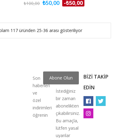
₺50,00
-₺50,00
₺100,00
plam 117 üründen 25-36 arası gösteriliyor
BIZI TAKIP
Son
haberleri
EDIN
İstediğiniz
ve
bir zaman
özel
abonelikten
indirimleri
çıkabilirsiniz.
öğrenin
Bu amaçla,
lütfen yasal
uyarılar