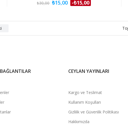
₺15,00
-₺15,00
₺30,00
i
To

 BAĞLANTILAR
CEYLAN YAYINLARI
şenler
Kargo ve Teslimat
ler
Kullanım Koşulları
tanlar
Gizlilik ve Güvenlik Politikası
Hakkımızda