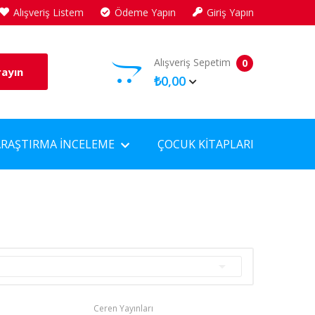
Alışveriş Listem
Ödeme Yapın
Giriş Yapın
Alışveriş Sepetim
0
rayın
₺0,00
ARAŞTIRMA İNCELEME
ÇOCUK KITAPLARI

Ceren Yayınları