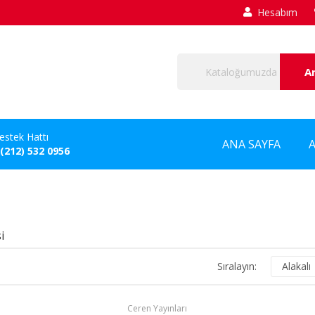
Hesabım
A
estek Hattı
ANA SAYFA
 (212) 532 0956
i
Sıralayın:
Alakalı
Ceren Yayınları