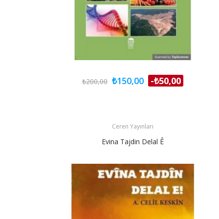
₺150,00
-₺50,00
₺200,00
Ceren Yayınları
Evina Tajdin Delal Ê