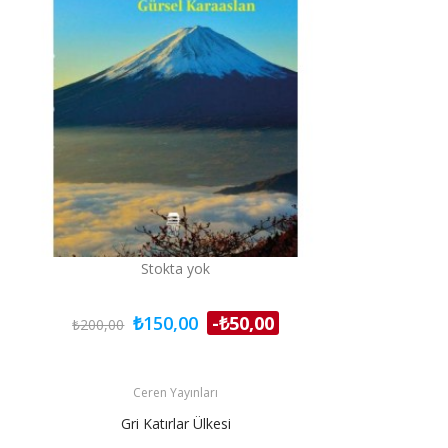
Stokta yok
₺150,00
-₺50,00
₺200,00
Ceren Yayınları
Gri Katırlar Ülkesi