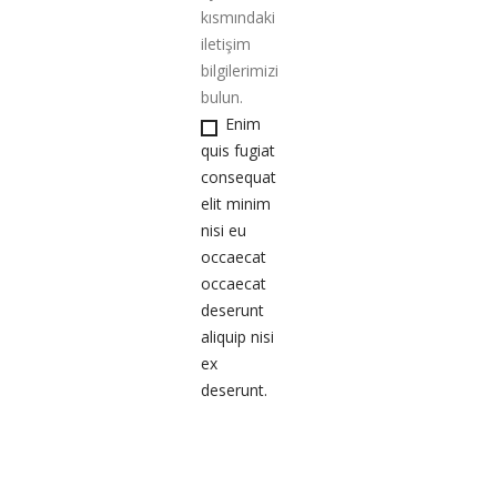
kısmındaki
iletişim
bilgilerimizi
bulun.
Enim
quis fugiat
consequat
elit minim
nisi eu
occaecat
occaecat
deserunt
aliquip nisi
ex
deserunt.