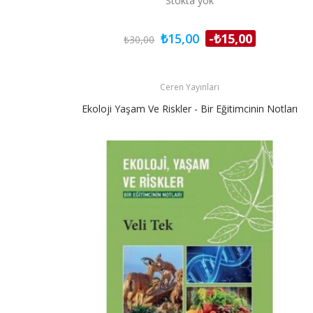
Stokta yok
₺15,00
-₺15,00
₺30,00
Ceren Yayınları
Ekoloji Yaşam Ve Riskler - Bir Eğitimcinin Notları