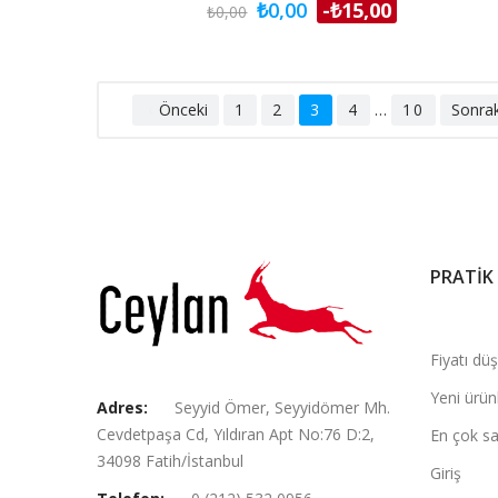
₺0,00
-₺15,00
₺0,00
Önceki
1
2
3
4
…
10
Sonrak

PRATİK
Fiyatı dü
Yeni ürün
Adres:
Seyyid Ömer, Seyyidömer Mh.
Cevdetpaşa Cd, Yıldıran Apt No:76 D:2,
En çok sa
34098 Fatih/İstanbul
Giriş