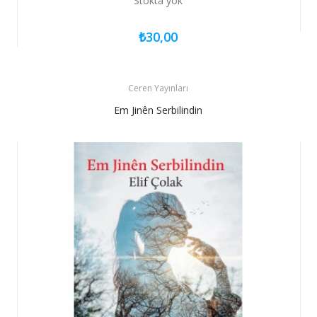
Stokta yok
₺30,00
Ceren Yayınları
Em Jinên Serbilindin