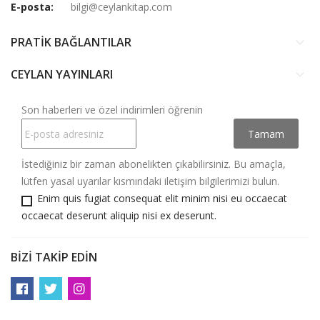
E-posta:
bilgi@ceylankitap.com
PRATİK BAĞLANTILAR
keyboard_arrow_down
CEYLAN YAYINLARI
keyboard_arrow_down
Son haberleri ve özel indirimleri öğrenin
İstediğiniz bir zaman abonelikten çıkabilirsiniz. Bu amaçla,
lütfen yasal uyarılar kısmındaki iletişim bilgilerimizi bulun.
Enim quis fugiat consequat elit minim nisi eu occaecat
occaecat deserunt aliquip nisi ex deserunt.
BIZI TAKIP EDIN