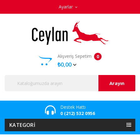
Ayarlar
expand_more
Alışveriş Sepetim
0
₺0,00
Arayın
Destek Hattı
0 (212) 532 0956
KATEGORI