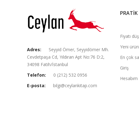
PRATİK
Fiyatı dü
Yeni ürün
Adres:
Seyyid Ömer, Seyyidömer Mh.
Cevdetpaşa Cd, Yıldıran Apt No:76 D:2,
En çok sa
34098 Fatih/İstanbul
Giriş
Telefon:
0 (212) 532 0956
Hesabım
E-posta:
bilgi@ceylankitap.com