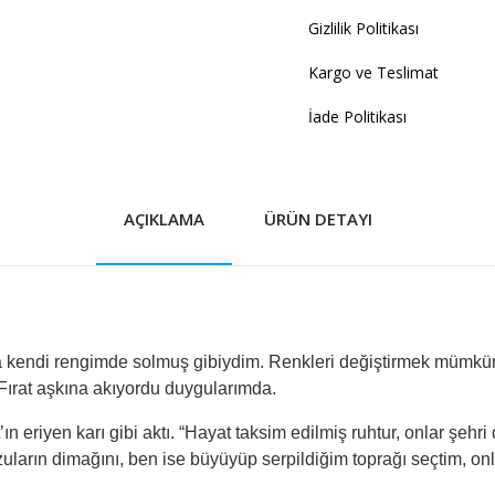
Gizlilik Politikası
Kargo ve Teslimat
İade Politikası
AÇIKLAMA
ÜRÜN DETAYI
a kendi rengimde solmuş gibiydim. Renkleri değiştirmek mümkü
 Fırat aşkına akıyordu duygularımda.
’ın eriyen karı gibi aktı. “Hayat taksim edilmiş ruhtur, onlar şeh
zuların dimağını, ben ise büyüyüp serpildiğim toprağı seçtim, onla