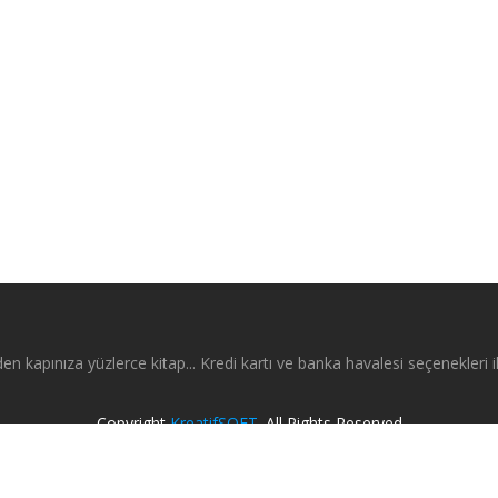
en kapınıza yüzlerce kitap... Kredi kartı ve banka havalesi seçenekleri il
Copyright
KreatifSOFT
. All Rights Reserved