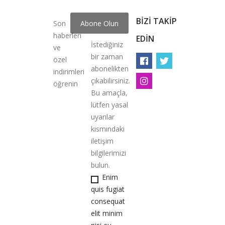
BIZI TAKIP
Son
haberleri
EDIN
İstediğiniz
ve
bir zaman
özel
abonelikten
indirimleri
çıkabilirsiniz.
öğrenin
Bu amaçla,
lütfen yasal
uyarılar
kısmındaki
iletişim
bilgilerimizi
bulun.
Enim
quis fugiat
consequat
elit minim