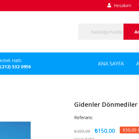
Hesabım
A
estek Hattı
ANA SAYFA
 (212) 532 0956
Gidenler Dönmediler
Referans:
₺150,00
₺50,00 
₺200,00