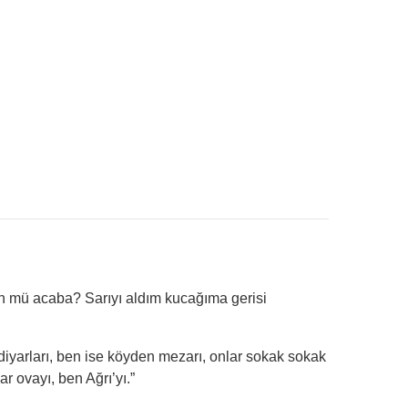
n mü acaba? Sarıyı aldım kucağıma gerisi
ri diyarları, ben ise köyden mezarı, onlar sokak sokak
r ovayı, ben Ağrı’yı.”