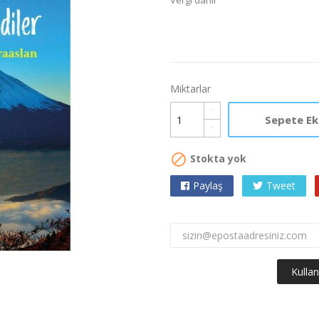
Vergi dahil
Miktarlar
Sepete Ek

Stokta yok
Paylaş
Tweet

Kullan