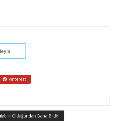
leyin
Pinterest
ılabilir Olduğundan Bana Bildir