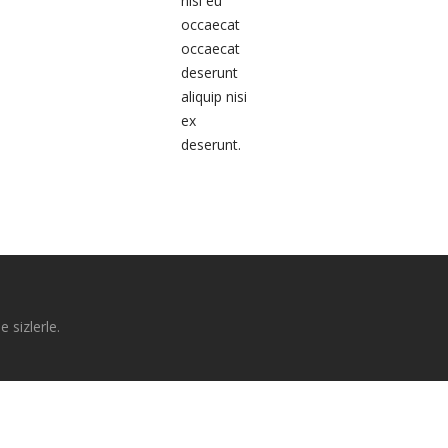
nisi eu
occaecat
occaecat
deserunt
aliquip nisi
ex
deserunt.
e sizlerle.