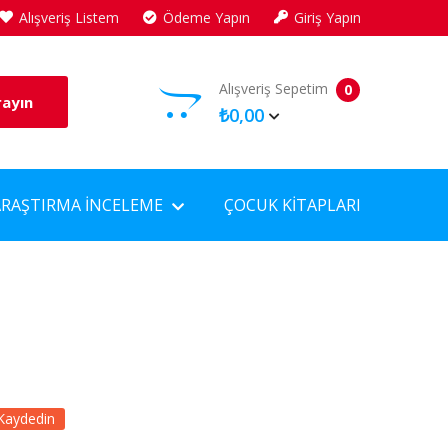
Alışveriş Listem
Ödeme Yapın
Giriş Yapın
Alışveriş Sepetim
0
rayın
₺0,00
ARAŞTIRMA İNCELEME
ÇOCUK KITAPLARI
Kaydedin