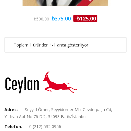
₺375,00
-₺125,00
₺500,00
Toplam 1 üründen 1-1 arası gösteriliyor
Adres:
Seyyid Ömer, Seyyidömer Mh. Cevdetpaşa Cd,
Yıldıran Apt No:76 D:2, 34098 Fatih/İstanbul
Telefon:
0 (212) 532 0956