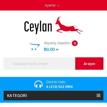
Ayarlar
expand_more
Alışveriş Sepetim
0
₺0,00
Arayın
Destek Hattı
0 (212) 532 0956
KATEGORI