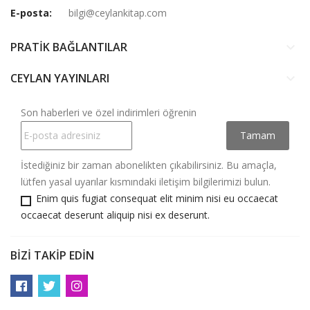
E-posta:
bilgi@ceylankitap.com
PRATİK BAĞLANTILAR
keyboard_arrow_down
CEYLAN YAYINLARI
keyboard_arrow_down
Son haberleri ve özel indirimleri öğrenin
İstediğiniz bir zaman abonelikten çıkabilirsiniz. Bu amaçla,
lütfen yasal uyarılar kısmındaki iletişim bilgilerimizi bulun.
Enim quis fugiat consequat elit minim nisi eu occaecat
occaecat deserunt aliquip nisi ex deserunt.
BIZI TAKIP EDIN