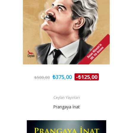
₺375,00
-₺125,00
₺500,00
Ceylan Yayınları
Prangaya İnat