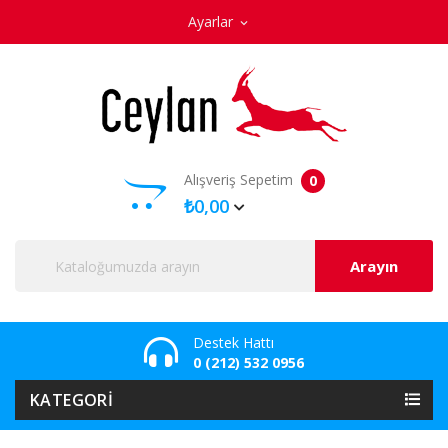
Ayarlar
expand_more
Alışveriş Sepetim
0
₺0,00
Arayın
Destek Hattı
0 (212) 532 0956
KATEGORI