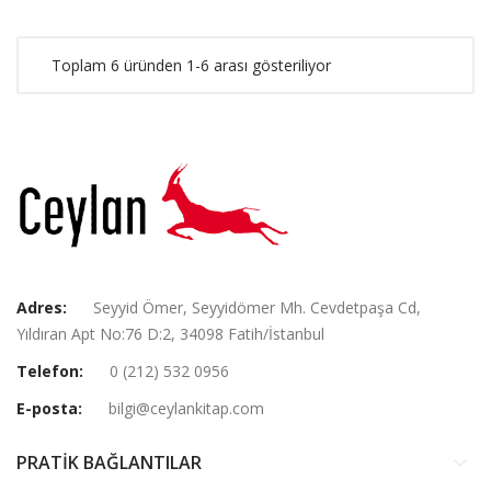
Toplam 6 üründen 1-6 arası gösteriliyor
Adres:
Seyyid Ömer, Seyyidömer Mh. Cevdetpaşa Cd,
Yıldıran Apt No:76 D:2, 34098 Fatih/İstanbul
Telefon:
0 (212) 532 0956
E-posta:
bilgi@ceylankitap.com
PRATİK BAĞLANTILAR
keyboard_arrow_down