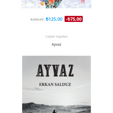
₺125,00
-₺75,00
₺200,00
Ceylan Yayınları
Ayvaz