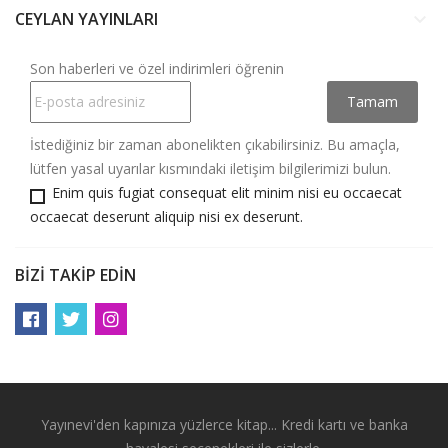
CEYLAN YAYINLARI
keyboard_arrow_down
Son haberleri ve özel indirimleri öğrenin
İstediğiniz bir zaman abonelikten çıkabilirsiniz. Bu amaçla,
lütfen yasal uyarılar kısmındaki iletişim bilgilerimizi bulun.
Enim quis fugiat consequat elit minim nisi eu occaecat
occaecat deserunt aliquip nisi ex deserunt.
BIZI TAKIP EDIN
Yayınevi'den kapınıza yüzlerce kitap... Kredi kartı ve banka