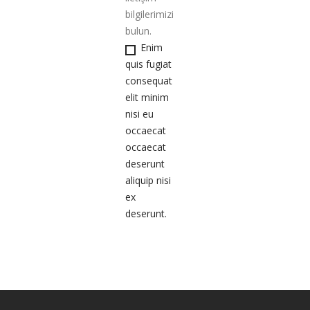
bilgilerimizi
bulun.
Enim
quis fugiat
consequat
elit minim
nisi eu
occaecat
occaecat
deserunt
aliquip nisi
ex
deserunt.