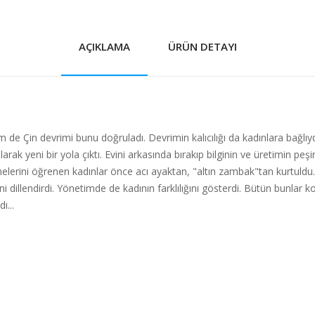
AÇIKLAMA
ÜRÜN DETAYI
 Çin devrimi bunu doğruladı. Devrimin kalıcılığı da kadınlara bağlıydı.
rak yeni bir yola çıktı. Evini arkasında bırakıp bilginin ve üretimin peş
elimelerini öğrenen kadınlar önce acı ayaktan, "altın zambak"tan kurt
i dillendirdi. Yönetimde de kadının farklılığını gösterdi. Bütün bunlar 
ı...