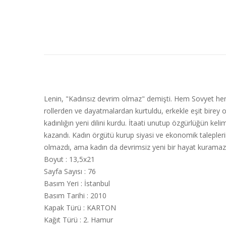
Lenin, "Kadınsız devrim olmaz" demişti. Hem Sovyet hem de
rollerden ve dayatmalardan kurtuldu, erkekle eşit birey ola
kadınlığın yeni dilini kurdu. İtaati unutup özgürlüğün k
kazandı. Kadın örgütü kurup siyasi ve ekonomik taleplerin
olmazdı, ama kadın da devrimsiz yeni bir hayat kuramazd
Boyut
:
13,5x21
Sayfa Sayısı
:
76
Basım Yeri
:
İstanbul
Basım Tarihi
:
2010
Kapak Türü
:
KARTON
Kağıt Türü
:
2. Hamur