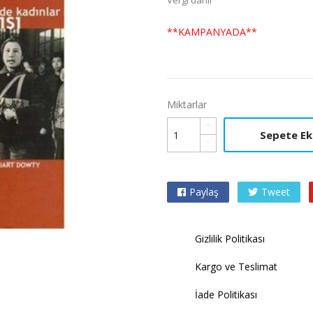
Vergi dahil
**KAMPANYADA**
Miktarlar
Sepete Ek
Paylaş
Tweet

Gizlilik Politikası
Kargo ve Teslimat
İade Politikası