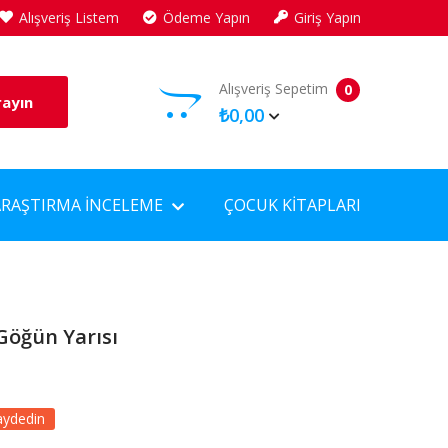
Alışveriş Listem
Ödeme Yapın
Giriş Yapın
Alışveriş Sepetim
0
rayın
₺0,00
ARAŞTIRMA İNCELEME
ÇOCUK KITAPLARI
-Göğün Yarısı
aydedin