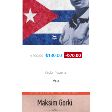
₺130,00
-₺70,00
₺200,00
Ceylan Yayınları
Ana