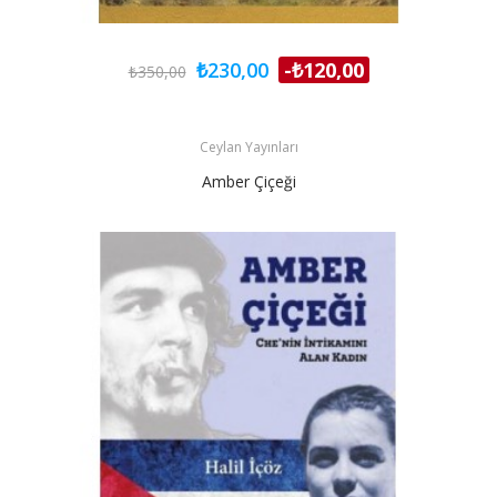
₺230,00
-₺120,00
₺350,00
Ceylan Yayınları
Amber Çiçeği