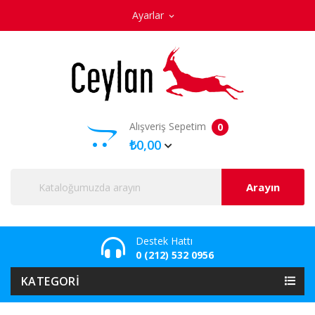
Ayarlar
expand_more
Alışveriş Sepetim
0
₺0,00
Arayın
Destek Hattı
0 (212) 532 0956
KATEGORI