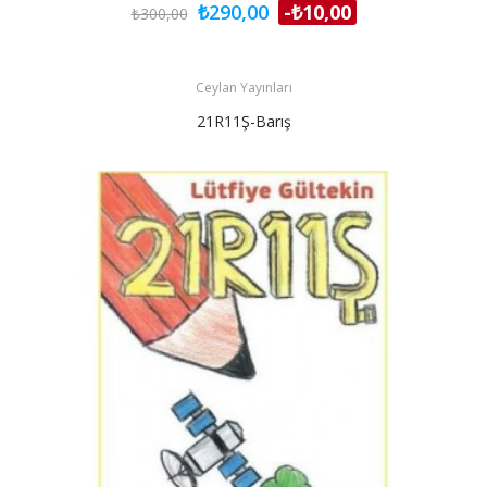
₺290,00
-₺10,00
₺300,00
Ceylan Yayınları
21R11Ş-Barış