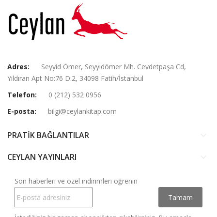
Adres:
Seyyid Ömer, Seyyidömer Mh. Cevdetpaşa Cd,
Yıldıran Apt No:76 D:2, 34098 Fatih/İstanbul
Telefon:
0 (212) 532 0956
E-posta:
bilgi@ceylankitap.com
PRATİK BAĞLANTILAR
keyboard_arrow_down
CEYLAN YAYINLARI
keyboard_arrow_down
Son haberleri ve özel indirimleri öğrenin