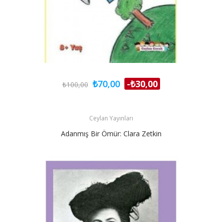
₺70,00
-₺30,00
₺100,00
Ceylan Yayınları
Adanmış Bir Ömür: Clara Zetkin