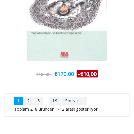
₺170,00
-₺10,00
₺180,00
1
2
3
…
19
Sonraki

Toplam 218 üründen 1-12 arası gösteriliyor