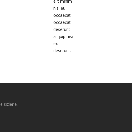
elit minim
nisi eu
occaecat
occaecat
deserunt
aliquip nisi
ex
deserunt.
e sizlerle.