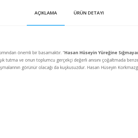
AÇIKLAMA
ÜRÜN DETAYI
kımından önemli bir basamaktır. “
Hasan Hüseyin Yüreğine Sığmayan
ışık tutma ve onun toplumcu gerçekçi değerli anısını çoğaltmada benzeri b
alışmalarının görünür olacağı da kuşkusuzdur. Hasan Hüseyin Korkmazgil’i