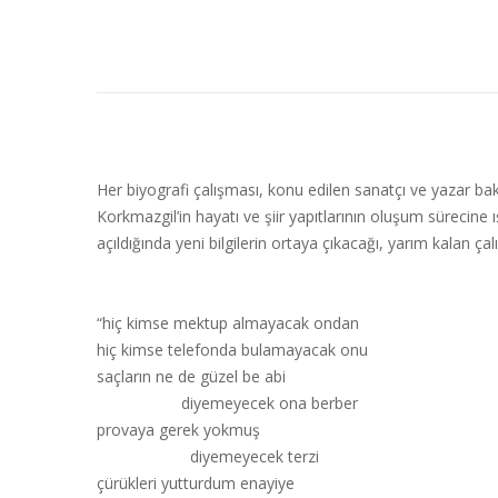
Her biyografi çalışması, konu edilen sanatçı ve yazar ba
Korkmazgil’in hayatı ve şiir yapıtlarının oluşum sürecine 
açıldığında yeni bilgilerin ortaya çıkacağı, yarım kalan ç
“hiç kimse mektup almayacak ondan
hiç kimse telefonda bulamayacak onu
saçların ne de güzel be abi
diyemeyecek ona berber
provaya gerek yokmuş
diyemeyecek terzi
çürükleri yutturdum enayiye