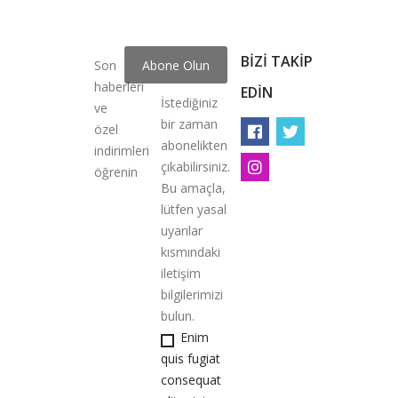
BIZI TAKIP
Son
haberleri
EDIN
İstediğiniz
ve
bir zaman
özel
abonelikten
indirimleri
çıkabilirsiniz.
öğrenin
Bu amaçla,
lütfen yasal
uyarılar
kısmındaki
iletişim
bilgilerimizi
bulun.
Enim
quis fugiat
consequat