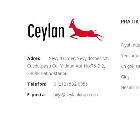
PRATİK
Fiyatı dü
Yeni ürün
Adres:
Seyyid Ömer, Seyyidömer Mh.
Cevdetpaşa Cd, Yıldıran Apt No:76 D:2,
En çok sa
34098 Fatih/İstanbul
Giriş
Telefon:
0 (212) 532 0956
Hesabım
E-posta:
bilgi@ceylankitap.com