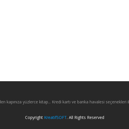
en kapınıza yüzlerce kitap... Kredi kartı ve banka havalesi seçenekleri il
Copyright
KreatifSOFT
. All Rights Reserved