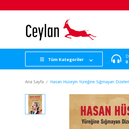
D
Tüm Kategoriler
0
Ana Sayfa
Hasan Hüseyin Yüreğine Sığmayan Dizeler