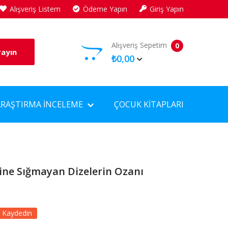
Alışveriş Listem
Ödeme Yapın
Giriş Yapın
Alışveriş Sepetim
0
rayın
₺0,00
ARAŞTIRMA İNCELEME
ÇOCUK KITAPLARI
ne Sığmayan Dizelerin Ozanı
 Kaydedin