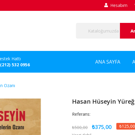
Hesabım
A
estek Hattı
ANA SAYFA
 (212) 532 0956
in Ozanı
Hasan Hüseyin Yüreği
Referans:
₺375,00
₺125,00
₺500,00