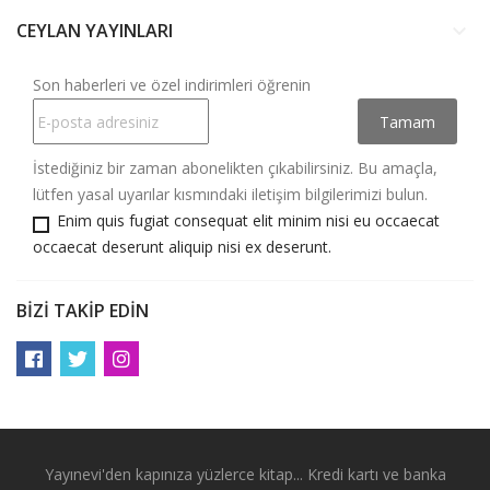
CEYLAN YAYINLARI
keyboard_arrow_down
Son haberleri ve özel indirimleri öğrenin
İstediğiniz bir zaman abonelikten çıkabilirsiniz. Bu amaçla,
lütfen yasal uyarılar kısmındaki iletişim bilgilerimizi bulun.
Enim quis fugiat consequat elit minim nisi eu occaecat
occaecat deserunt aliquip nisi ex deserunt.
BIZI TAKIP EDIN
Yayınevi'den kapınıza yüzlerce kitap... Kredi kartı ve banka