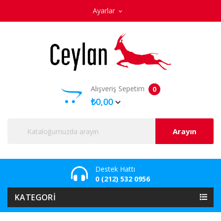
Ayarlar
expand_more
Alışveriş Sepetim
0
₺0,00
Arayın
Destek Hattı
0 (212) 532 0956
KATEGORI