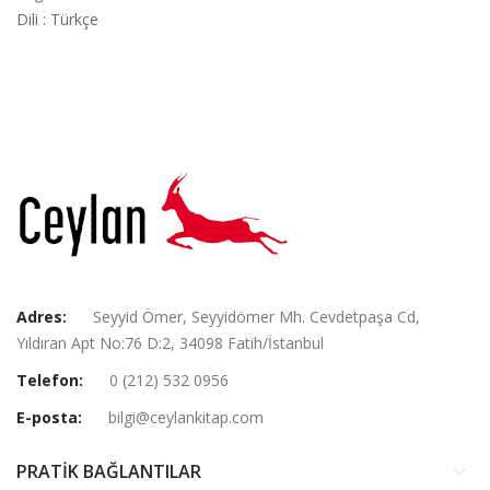
Dili
:
Türkçe
Adres:
Seyyid Ömer, Seyyidömer Mh. Cevdetpaşa Cd,
Yıldıran Apt No:76 D:2, 34098 Fatih/İstanbul
Telefon:
0 (212) 532 0956
E-posta:
bilgi@ceylankitap.com
PRATİK BAĞLANTILAR
keyboard_arrow_down