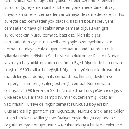
Orta sınıflar var olduğu, din yoksul kitleler üzerindeki etkisini
sürdürdüğü, egemen sınıflar kitleleri yönetmede dine ihtiyaç
duydukları sürece, cemaatler var olmaya devam edeceklerdir. Bu
süreçte bazı cemaatler yok olacak, bazıları bölünecek, yeni
cemaatler ortaya çıkacaktır ama cemaat olgusu varlığını
sürdürecektir. Nurcu cemaat, bazı özellikleri ile diğer
cemaatlerden ayrılır. Bu özellikleri şöyle özetleyebiliriz: Nur
Cemaati Türkiye'de ilk oluşan cemaattir. Said-i Kürdi 1930'lu
yıllarda ismini değiştirip Said-i Nursi olduktan ve Risale-i Nurları
yazmaya başladıktan sonra etrafında Ege bölgesinde bir cemaat
oluştu. 1930'lu yıllarda değişik bölgelerde yüzlerce kadrosu olan,
maddi bir güce dönüşen ilk cemaatti bu. İkincisi, devletin ve
emperyalizmin en çok ilgi gösterdiği cemaat Nur cemaati
olmuştur. 1990'lı yıllarda Said-i Nursi adına Türkiye'de ve değişik
ülkelerde uluslararası sempozyumlar düzenlenmiş, kitaplar
yazılmıştır. Türkiye'de hiçbir cemaat kurucusu böylesi bir
uluslararası ilgi görmemiştir. Üçüncüsü, Nurcu olarak lanse edilen
Gülen hareketi okullarıyla ve faaliyetleriyle dünya çapında bir
örgütlenmeye dönüşmüştür. AKP iktidarlarıyla birlikte devleti ele