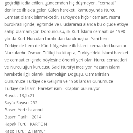
geçirdiği iddia edilen, gündemden hiç düşmeyen, "cemaat"
denilince ilk akla gelen Gülen hareketi, kamuoyunda Nurcu
Cemaat olarak bilinmektedir. Türkiye'de hiçbir cemaat, resmi
bürokrasi içinde, eğitimde ve uluslararası alanda bu ölçüde etkiye
sahip olamamıştır. Dördüncüsü, ilk Kürt İslami cemaati de 1990
yılında Kürt Nurcuları tarafından kurulmuştur. Yani hem
Türkiye'de hem de Kürt bölgesinde ilk İslami cemaatleri kuranlar
Nurculardır. Osman Tiftikçi bu kitapta, Türkiye'deki İslami hareket
ve cemaatler içinde böylesine önemli yeri olan Nurcu cemaatleri
ve Nurculuğun kurucusu Said Nursi'yi inceliyor. Yazarın İslami
hareketle ilgili olarak, İslamcılığın Doğuşu, Osmanlı'dan
Günümüze Türkiye'de Gelişimi ve 1960'lardan Günümüze
Türkiye'de İslami Hareket isimli kitapları bulunuyor.
Boyut
:
13,5x21
Sayfa Sayısı
:
252
Basım Yeri
:
İstanbul
Basım Tarihi
:
2014
Kapak Türü
:
KARTON
Kağıt Türü
:
2. Hamur