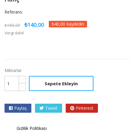
Referans:
₺140,00
₺40,00 Kaydedin
₺180,00
Vergi dahil
Miktarlar
Sepete Ekleyin
Paylaş
Tweet
Pinterest
Gizlilik Politikası