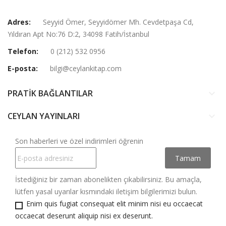
Adres:
Seyyid Ömer, Seyyidömer Mh. Cevdetpaşa Cd,
Yıldıran Apt No:76 D:2, 34098 Fatih/İstanbul
Telefon:
0 (212) 532 0956
E-posta:
bilgi@ceylankitap.com
PRATİK BAĞLANTILAR
keyboard_arrow_down
CEYLAN YAYINLARI
keyboard_arrow_down
Son haberleri ve özel indirimleri öğrenin
İstediğiniz bir zaman abonelikten çıkabilirsiniz. Bu amaçla,
lütfen yasal uyarılar kısmındaki iletişim bilgilerimizi bulun.
Enim quis fugiat consequat elit minim nisi eu occaecat
occaecat deserunt aliquip nisi ex deserunt.