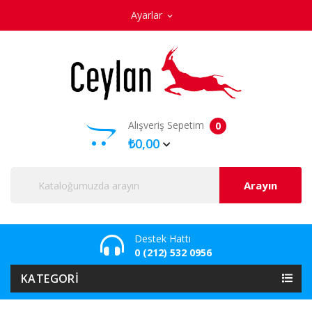
Ayarlar
expand_more
Alışveriş Sepetim
0
₺0,00
Arayın
Destek Hattı
0 (212) 532 0956
KATEGORI