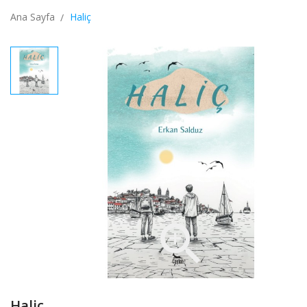
Ana Sayfa
Haliç

Haliç