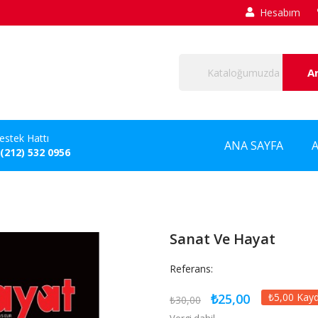
Hesabım
A
estek Hattı
ANA SAYFA
 (212) 532 0956
Sanat Ve Hayat
Referans:
₺25,00
₺5,00 Kay
₺30,00