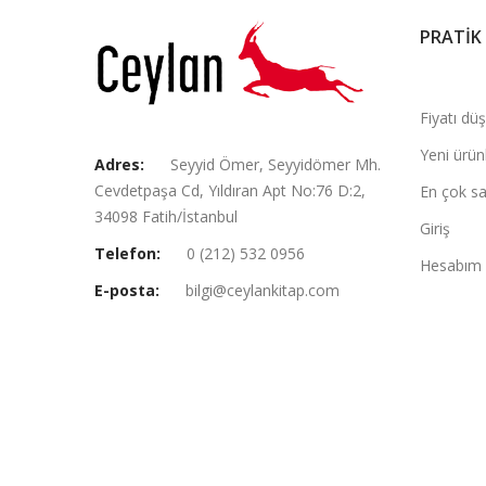
PRATİK
Fiyatı dü
Yeni ürün
Adres:
Seyyid Ömer, Seyyidömer Mh.
Cevdetpaşa Cd, Yıldıran Apt No:76 D:2,
En çok sa
34098 Fatih/İstanbul
Giriş
Telefon:
0 (212) 532 0956
Hesabım
E-posta:
bilgi@ceylankitap.com