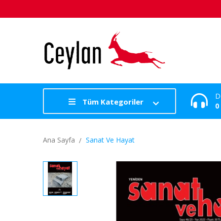
D
Tüm Kategoriler
0
Ana Sayfa
Sanat Ve Hayat