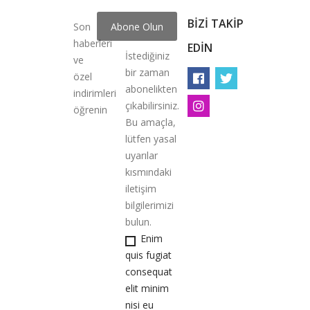
BIZI TAKIP
Son
haberleri
EDIN
İstediğiniz
ve
bir zaman
özel
abonelikten
indirimleri
çıkabilirsiniz.
öğrenin
Bu amaçla,
lütfen yasal
uyarılar
kısmındaki
iletişim
bilgilerimizi
bulun.
Enim
quis fugiat
consequat
elit minim
nisi eu