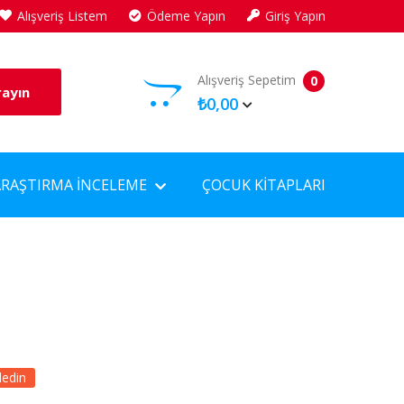
Alışveriş Listem
Ödeme Yapın
Giriş Yapın
Alışveriş Sepetim
0
rayın
₺0,00
ARAŞTIRMA İNCELEME
ÇOCUK KITAPLARI
dedin