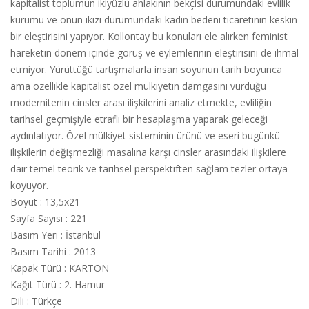
kapitalist toplumun ikiyüzlü ahlakının bekçisi durumundaki evlilik
kurumu ve onun ikizi durumundaki kadın bedeni ticaretinin keskin
bir eleştirisini yapıyor. Kollontay bu konuları ele alırken feminist
hareketin dönem içinde görüş ve eylemlerinin eleştirisini de ihmal
etmiyor. Yürüttüğü tartışmalarla insan soyunun tarih boyunca
ama özellikle kapitalist özel mülkiyetin damgasını vurduğu
modernitenin cinsler arası ilişkilerini analiz etmekte, evliliğin
tarihsel geçmişiyle etraflı bir hesaplaşma yaparak geleceği
aydınlatıyor. Özel mülkiyet sisteminin ürünü ve eseri bugünkü
ilişkilerin değişmezliği masalına karşı cinsler arasındaki ilişkilere
dair temel teorik ve tarihsel perspektiften sağlam tezler ortaya
koyuyor.
Boyut
:
13,5x21
Sayfa Sayısı
:
221
Basım Yeri
:
İstanbul
Basım Tarihi
:
2013
Kapak Türü
:
KARTON
Kağıt Türü
:
2. Hamur
Dili
:
Türkçe