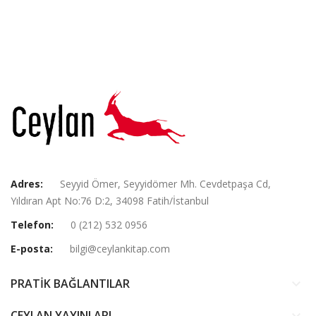
Adres:
Seyyid Ömer, Seyyidömer Mh. Cevdetpaşa Cd,
Yıldıran Apt No:76 D:2, 34098 Fatih/İstanbul
Telefon:
0 (212) 532 0956
E-posta:
bilgi@ceylankitap.com
PRATİK BAĞLANTILAR
keyboard_arrow_down
CEYLAN YAYINLARI