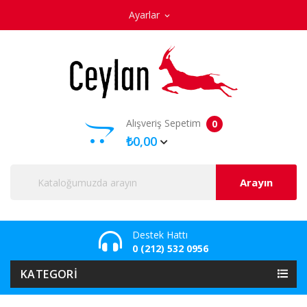
Ayarlar
expand_more
Alışveriş Sepetim
0
₺0,00
Arayın
Destek Hattı
0 (212) 532 0956
KATEGORI