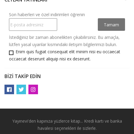
keyboard_arrow_down
Son haberleri ve özel indirimleri öğrenin
İstediğiniz bir zaman abonelikten çıkabilirsiniz. Bu amaçla,
lütfen yasal uyarılar kısmındaki iletişim bilgilerimizi bulun.
Enim quis fugiat consequat elit minim nisi eu occaecat
occaecat deserunt aliquip nisi ex deserunt.
BIZI TAKIP EDIN
Yayınevi'den kapınıza yüzlerce kitap... Kredi kartı ve banka
havalesi seçenekleri ile sizlerle.