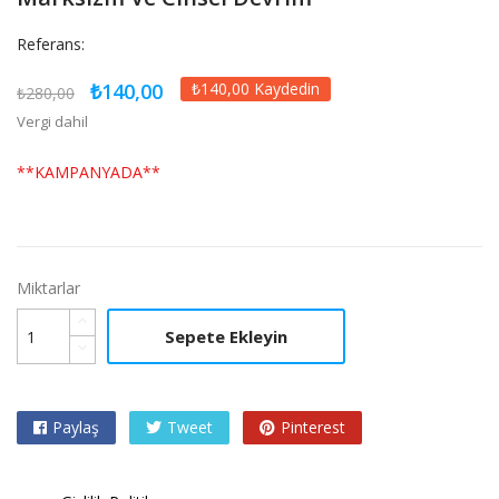
Referans:
₺140,00
₺140,00 Kaydedin
₺280,00
Vergi dahil
**KAMPANYADA**
Miktarlar
Sepete Ekleyin
Paylaş
Tweet
Pinterest