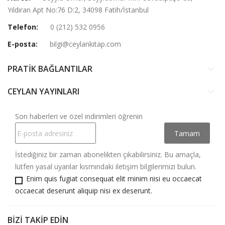
Yıldıran Apt No:76 D:2, 34098 Fatih/İstanbul
Telefon:
0 (212) 532 0956
E-posta:
bilgi@ceylankitap.com
PRATİK BAĞLANTILAR
keyboard_arrow_down
CEYLAN YAYINLARI
keyboard_arrow_down
Son haberleri ve özel indirimleri öğrenin
İstediğiniz bir zaman abonelikten çıkabilirsiniz. Bu amaçla,
lütfen yasal uyarılar kısmındaki iletişim bilgilerimizi bulun.
Enim quis fugiat consequat elit minim nisi eu occaecat
occaecat deserunt aliquip nisi ex deserunt.
BIZI TAKIP EDIN