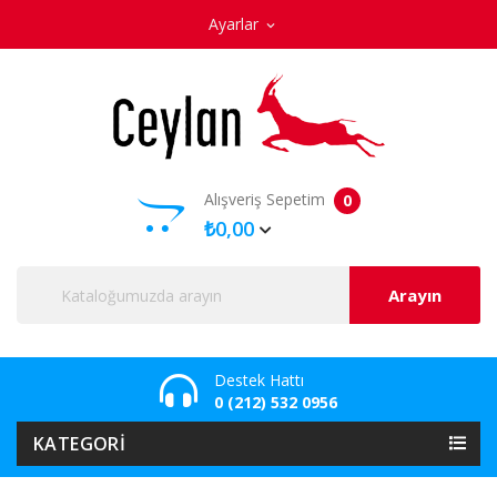
Ayarlar
expand_more
Alışveriş Sepetim
0
₺0,00
Arayın
Destek Hattı
0 (212) 532 0956
KATEGORI