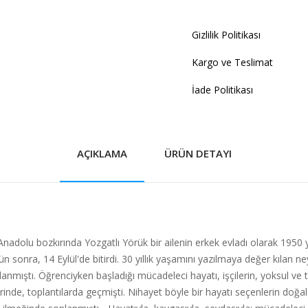
Gizlilik Politikası
Kargo ve Teslimat
İade Politikası
AÇIKLAMA
ÜRÜN DETAYI
k... Anadolu bozkırında Yozgatlı Yörük bir ailenin erkek evladı olarak 19
 sonra, 14 Eylül'de bitirdi. 30 yıllık yaşamını yazılmaya değer kılan n
mıştı. Öğrenciyken başladığı mücadeleci hayatı, işçilerin, yoksul ve top
lerinde, toplantılarda geçmişti. Nihayet böyle bir hayatı seçenlerin do