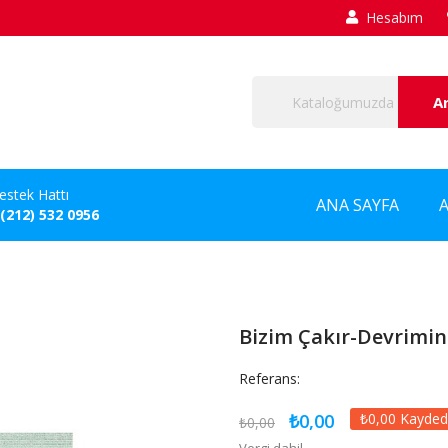
Hesabım
A
estek Hattı
ANA SAYFA
 (212) 532 0956
Bizim Çakır-Devrimi
Referans:
₺0,00
₺0,00 Kayded
₺0,00