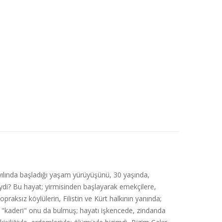
50 yılında başladığı yaşam yürüyüşünü, 30 yaşında,
eydi? Bu hayat; yirmisinden başlayarak emekçilere,
raksız köylülerin, Filistin ve Kürt halkının yanında;
ğal "kaderi" onu da bulmuş; hayatı işkencede, zindanda