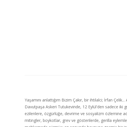
Yaşamını anlattığım Bizim Çakır, bir ihtilalci; İrfan Çeli
Davutpaşa Askeri Tutukevinde, 12 Eylül'den sadece iki gün
ezilenlere, özgürlüğe, devrime ve sosyalizm özlemine adan
mitingler, boykotlar, grev ve gösterilerde, gerilla eylem