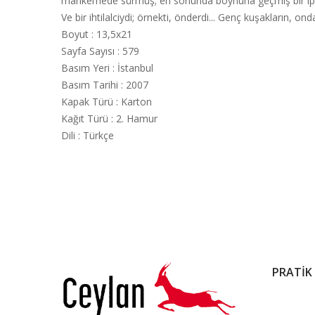
mahkemede sürmüş; en sonunda boynuna geçmiş bir ip ilmeğ
Ve bir ihtilalciydi; örnekti, önderdi... Genç kuşakların,
Boyut
:
13,5x21
Sayfa Sayısı
:
579
Basım Yeri
:
İstanbul
Basım Tarihi
:
2007
Kapak Türü
:
Karton
Kağıt Türü
:
2. Hamur
Dili
:
Türkçe
PRATİK