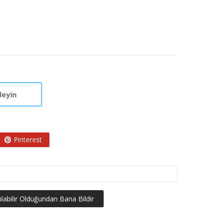
leyin
Pinterest
ılabilir Olduğundan Bana Bildir