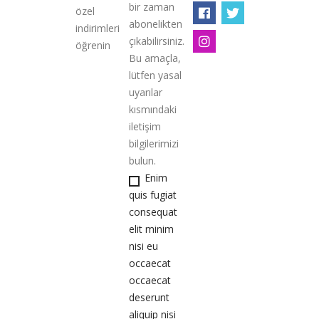
bir zaman
özel
abonelikten
indirimleri
çıkabilirsiniz.
öğrenin
Bu amaçla,
lütfen yasal
uyarılar
kısmındaki
iletişim
bilgilerimizi
bulun.
Enim
quis fugiat
consequat
elit minim
nisi eu
occaecat
occaecat
deserunt
aliquip nisi