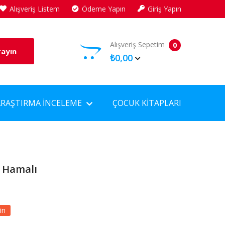
Alışveriş Listem
Ödeme Yapın
Giriş Yapın
Alışveriş Sepetim
0
rayın
₺0,00
ARAŞTIRMA İNCELEME
ÇOCUK KITAPLARI
n Hamalı
in