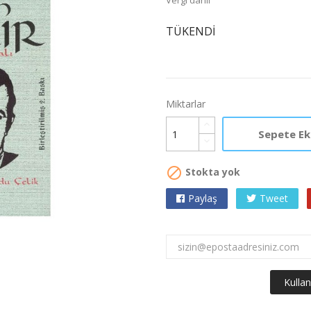
Vergi dahil
TÜKENDİ
Miktarlar
Sepete Ek

Stokta yok
Paylaş
Tweet

Kullan