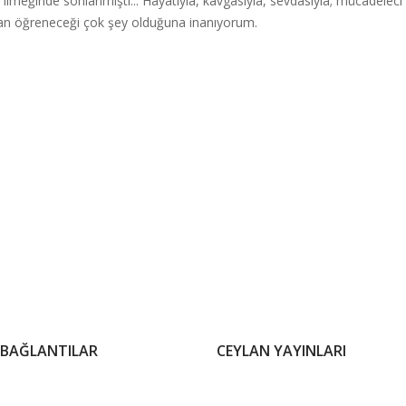
inde sonlanmıştı... Hayatıyla, kavgasıyla, sevdasıyla; mücadeleci kişi
 ondan öğreneceği çok şey olduğuna inanıyorum.
 BAĞLANTILAR
CEYLAN YAYINLARI