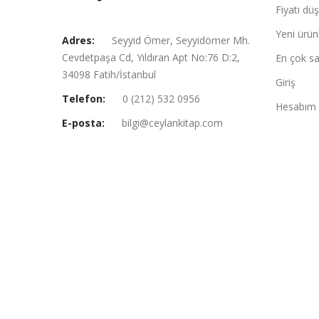
Fiyatı dü
Yeni ürün
Adres:
Seyyid Ömer, Seyyidömer Mh.
Cevdetpaşa Cd, Yıldıran Apt No:76 D:2,
En çok sa
34098 Fatih/İstanbul
Giriş
Telefon:
0 (212) 532 0956
Hesabım
E-posta:
bilgi@ceylankitap.com