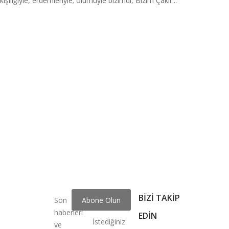
liğiyle, erdemleriyle; ölümüyle bizimdi, Bizim Çakır...
BIZI TAKIP
Son
haberleri
EDIN
İstediğiniz
ve