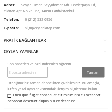
Adres:
Seyyid Ömer, Seyyidömer Mh. Cevdetpaşa Cd,
Yıldıran Apt No:76 D:2, 34098 Fatih/İstanbul
Telefon:
0 (212) 532 0956
E-posta:
bilgi@ceylankitap.com
PRATİK BAĞLANTILAR
keyboard_arrow_down
CEYLAN YAYINLARI
keyboard_arrow_down
Son haberleri ve özel indirimleri öğrenin
İstediğiniz bir zaman abonelikten çıkabilirsiniz. Bu amaçla,
lütfen yasal uyarılar kısmındaki iletişim bilgilerimizi bulun.
Enim quis fugiat consequat elit minim nisi eu occaecat
occaecat deserunt aliquip nisi ex deserunt.