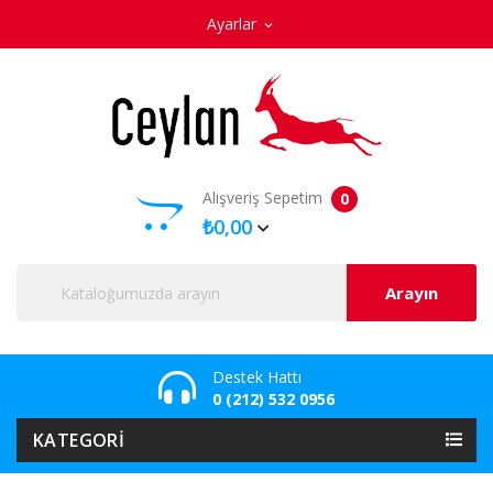
Ayarlar
expand_more
Alışveriş Sepetim
0
₺0,00
Arayın
Destek Hattı
0 (212) 532 0956
KATEGORI