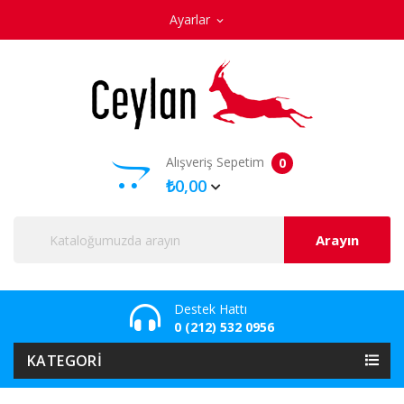
Ayarlar
expand_more
Alışveriş Sepetim
0
₺0,00
Arayın
Destek Hattı
0 (212) 532 0956
KATEGORI