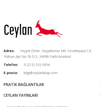
Adres:
Seyyid Ömer, Seyyidömer Mh. Cevdetpaşa Cd,
Yıldıran Apt No:76 D:2, 34098 Fatih/İstanbul
Telefon:
0 (212) 532 0956
E-posta:
bilgi@ceylankitap.com
PRATİK BAĞLANTILAR
keyboard_arrow_down
CEYLAN YAYINLARI
keyboard_arrow_down