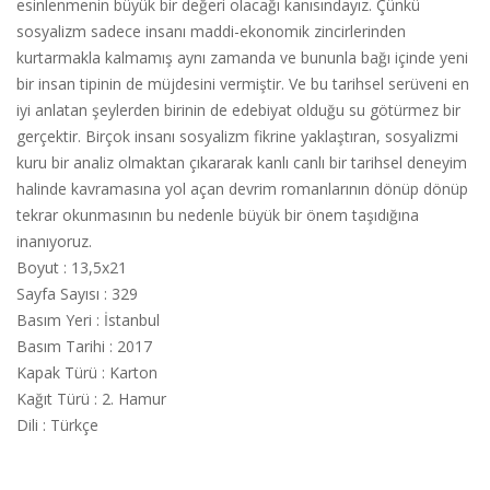
esinlenmenin büyük bir değeri olacağı kanısındayız. Çünkü
sosyalizm sadece insanı maddi-ekonomik zincirlerinden
kurtarmakla kalmamış aynı zamanda ve bununla bağı içinde yeni
bir insan tipinin de müjdesini vermiştir. Ve bu tarihsel serüveni en
iyi anlatan şeylerden birinin de edebiyat olduğu su götürmez bir
gerçektir. Birçok insanı sosyalizm fikrine yaklaştıran, sosyalizmi
kuru bir analiz olmaktan çıkararak kanlı canlı bir tarihsel deneyim
halinde kavramasına yol açan devrim romanlarının dönüp dönüp
tekrar okunmasının bu nedenle büyük bir önem taşıdığına
inanıyoruz.
Boyut
:
13,5x21
Sayfa Sayısı
:
329
Basım Yeri
:
İstanbul
Basım Tarihi
:
2017
Kapak Türü
:
Karton
Kağıt Türü
:
2. Hamur
Dili
:
Türkçe