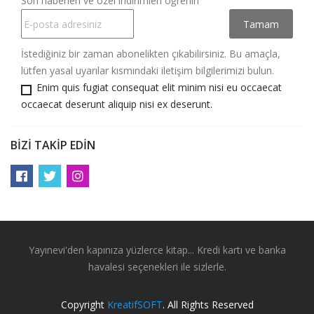
Son haberleri ve özel indirimleri öğrenin
İstediğiniz bir zaman abonelikten çıkabilirsiniz. Bu amaçla,
lütfen yasal uyarılar kısmındaki iletişim bilgilerimizi bulun.
Enim quis fugiat consequat elit minim nisi eu occaecat
occaecat deserunt aliquip nisi ex deserunt.
BIZI TAKIP EDIN
Yayınevi'den kapınıza yüzlerce kitap... Kredi kartı ve banka
havalesi seçenekleri ile sizlerle.
Copyright
KreatifSOFT
. All Rights Reserved