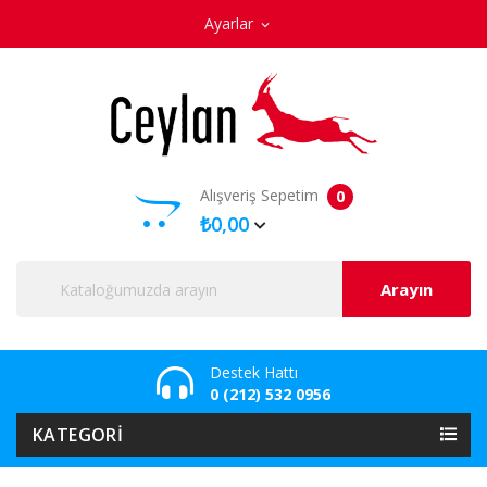
Ayarlar
expand_more
Alışveriş Sepetim
0
₺0,00
Arayın
Destek Hattı
0 (212) 532 0956
KATEGORI