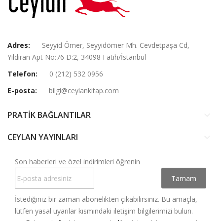
Adres:
Seyyid Ömer, Seyyidömer Mh. Cevdetpaşa Cd,
Yıldıran Apt No:76 D:2, 34098 Fatih/İstanbul
Telefon:
0 (212) 532 0956
E-posta:
bilgi@ceylankitap.com
PRATİK BAĞLANTILAR
keyboard_arrow_down
CEYLAN YAYINLARI
keyboard_arrow_down
Son haberleri ve özel indirimleri öğrenin
İstediğiniz bir zaman abonelikten çıkabilirsiniz. Bu amaçla,
lütfen yasal uyarılar kısmındaki iletişim bilgilerimizi bulun.