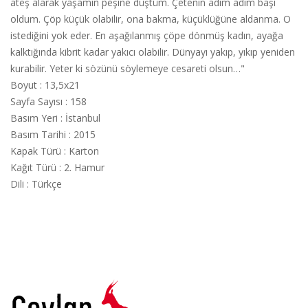
ateş alarak yaşamın peşine düştüm. Çetenin adım adım başı
oldum. Çöp küçük olabilir, ona bakma, küçüklüğüne aldanma. O
istediğini yok eder. En aşağılanmış çöpe dönmüş kadın, ayağa
kalktığında kibrit kadar yakıcı olabilir. Dünyayı yakıp, yıkıp yeniden
kurabilir. Yeter ki sözünü söylemeye cesareti olsun…"
Boyut
:
13,5x21
Sayfa Sayısı
:
158
Basım Yeri
:
İstanbul
Basım Tarihi
:
2015
Kapak Türü
:
Karton
Kağıt Türü
:
2. Hamur
Dili
:
Türkçe