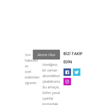
BIZI TAKIP
Son
haberleri
EDIN
İstediğiniz
ve
bir zaman
özel
abonelikten
indirimleri
çıkabilirsiniz.
öğrenin
Bu amaçla,
lütfen yasal
uyarılar
kısmındaki