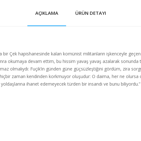
AÇIKLAMA
ÜRÜN DETAYI
ında bir Çek hapishanesinde kalan komünist militanların işkenceyle geçe
 sonra okumaya devam ettim, bu hissim yavaş yavaş azalarak sonund
ılmaz olmalıydı: Fuçik’in günden güne güçsüzleştiğini gördüm, zira so
n hiçbir zaman kendinden korkmuyor oluşudur: O daima, her ne olursa 
 yoldaşlarına ihanet edemeyecek türden bir insandı ve bunu biliyordu.”