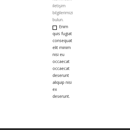
iletişim
bilgilerimizi
bulun.
Enim
quis fugiat
consequat
elit minim
nisi eu
occaecat
occaecat
deserunt
aliquip nisi
ex
deserunt.