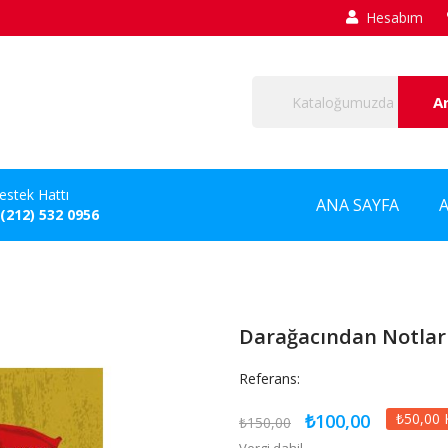
Hesabım
A
estek Hattı
ANA SAYFA
 (212) 532 0956
Darağacından Notlar
Referans:
₺100,00
₺50,00 
₺150,00