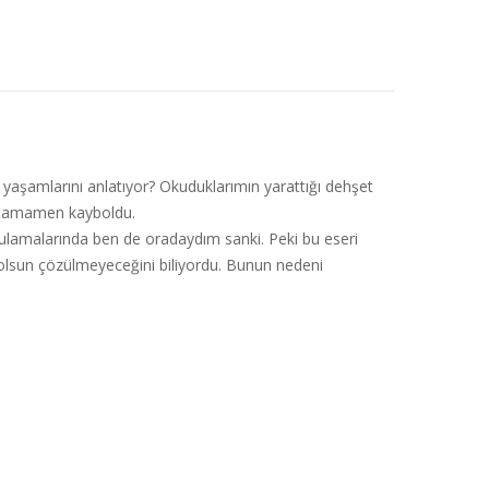
n yaşamlarını anlatıyor? Okuduklarımın yarattığı dehşet
a tamamen kayboldu.
rgulamalarında ben de oradaydım sanki. Peki bu eseri
olsun çözülmeyeceğini biliyordu. Bunun nedeni