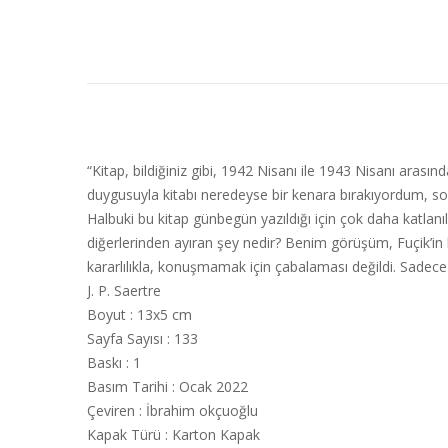
“Kitap, bildiğiniz gibi, 1942 Nisanı ile 1943 Nisanı aras
duygusuyla kitabı neredeyse bir kenara bırakıyordum,
Halbuki bu kitap günbegün yazıldığı için çok daha katlan
diğerlerinden ayıran şey nedir? Benim görüşüm, Fuçik’i
kararlılıkla, konuşmamak için çabalaması değildi. Sadece
J. P. Saertre
Boyut
:
13x5 cm
Sayfa Sayısı
:
133
Baskı
:
1
Basım Tarihi
:
Ocak 2022
Çeviren
:
İbrahim okçuoğlu
Kapak Türü
:
Karton Kapak