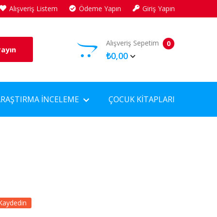
Alışveriş Listem
Ödeme Yapın
Giriş Yapın
Alışveriş Sepetim
0
rayın
₺0,00
ARAŞTIRMA İNCELEME
ÇOCUK KITAPLARI
Kaydedin