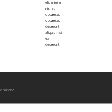
elit minim
nisi eu
occaecat
occaecat
deserunt
aliquip nisi
ex
deserunt.
e sizlerle.