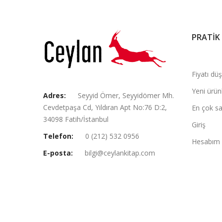
PRATİK
Fiyatı dü
Yeni ürün
Adres:
Seyyid Ömer, Seyyidömer Mh.
Cevdetpaşa Cd, Yıldıran Apt No:76 D:2,
En çok sa
34098 Fatih/İstanbul
Giriş
Telefon:
0 (212) 532 0956
Hesabım
E-posta:
bilgi@ceylankitap.com