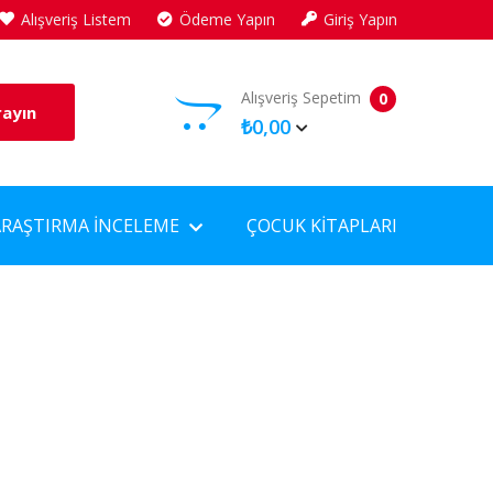
Alışveriş Listem
Ödeme Yapın
Giriş Yapın
Alışveriş Sepetim
0
rayın
₺0,00
ARAŞTIRMA İNCELEME
ÇOCUK KITAPLARI