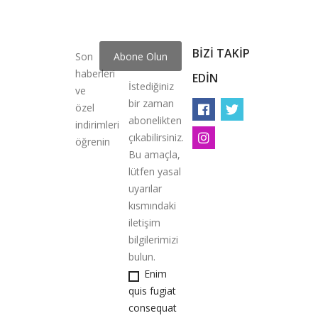
BIZI TAKIP
Son
haberleri
EDIN
İstediğiniz
ve
bir zaman
özel
abonelikten
indirimleri
çıkabilirsiniz.
öğrenin
Bu amaçla,
lütfen yasal
uyarılar
kısmındaki
iletişim
bilgilerimizi
bulun.
Enim
quis fugiat
consequat