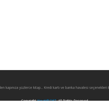
en kapınıza yüzlerce kitap... Kredi kartı ve banka havalesi seçenekleri il
Copyright
KreatifSOFT
. All Rights Reserved