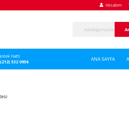
Hesabım
A
estek Hattı
ANA SAYFA
 (212) 532 0956
tesi