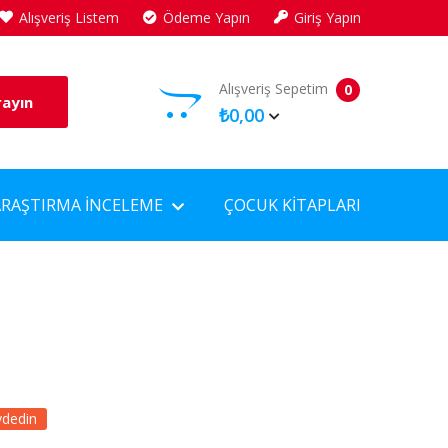
Alışveriş Listem
Ödeme Yapın
Giriş Yapın
Alışveriş Sepetim
0
rayın
₺0,00
ARAŞTIRMA İNCELEME
ÇOCUK KITAPLARI
ydedin