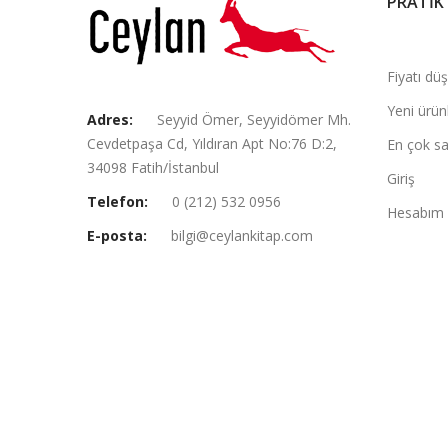
PRATİK
Fiyatı dü
Yeni ürün
Adres:
Seyyid Ömer, Seyyidömer Mh.
Cevdetpaşa Cd, Yıldıran Apt No:76 D:2,
En çok sa
34098 Fatih/İstanbul
Giriş
Telefon:
0 (212) 532 0956
Hesabım
E-posta:
bilgi@ceylankitap.com