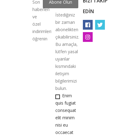
BIZI TAKIP
Son
haberleri
EDIN
İstediğiniz
ve
bir zaman
özel
abonelikten
indirimleri
çıkabilirsiniz.
öğrenin
Bu amaçla,
lütfen yasal
uyarılar
kısmındaki
iletişim
bilgilerimizi
bulun.
Enim
quis fugiat
consequat
elit minim
nisi eu
occaecat