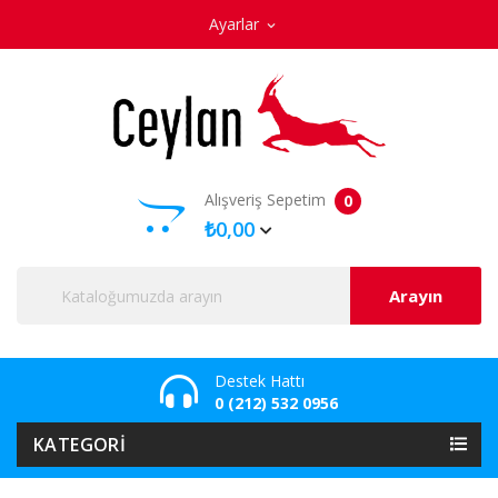
Ayarlar
expand_more
Alışveriş Sepetim
0
₺0,00
Arayın
Destek Hattı
0 (212) 532 0956
KATEGORI