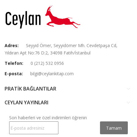
Adres:
Seyyid Ömer, Seyyidömer Mh. Cevdetpaşa Cd,
Yıldıran Apt No:76 D:2, 34098 Fatih/İstanbul
Telefon:
0 (212) 532 0956
E-posta:
bilgi@ceylankitap.com
PRATİK BAĞLANTILAR
keyboard_arrow_down
CEYLAN YAYINLARI
keyboard_arrow_down
Son haberleri ve özel indirimleri öğrenin