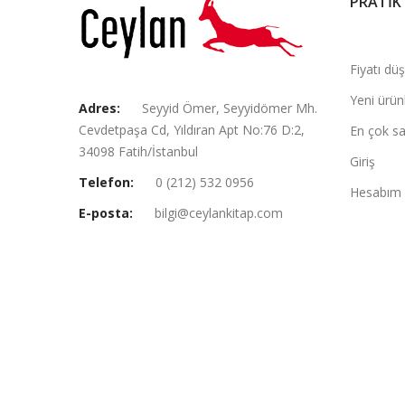
PRATİK
Fiyatı dü
Yeni ürün
Adres:
Seyyid Ömer, Seyyidömer Mh.
Cevdetpaşa Cd, Yıldıran Apt No:76 D:2,
En çok sa
34098 Fatih/İstanbul
Giriş
Telefon:
0 (212) 532 0956
Hesabım
E-posta:
bilgi@ceylankitap.com