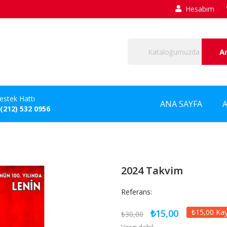
Hesabım
A
estek Hattı
ANA SAYFA
 (212) 532 0956
2024 Takvim
Referans:
₺15,00
₺15,00 Ka
₺30,00