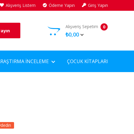
Alışveriş Listem
Ödeme Yapın
Giriş Yapın
Alışveriş Sepetim
0
rayın
₺0,00
ARAŞTIRMA İNCELEME
ÇOCUK KITAPLARI
ydedin