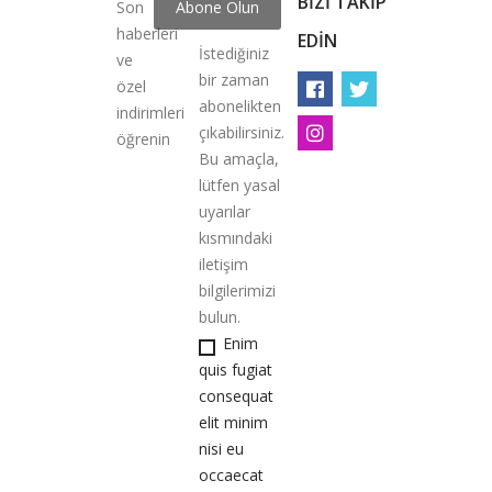
BIZI TAKIP
Son
haberleri
EDIN
İstediğiniz
ve
bir zaman
özel
abonelikten
indirimleri
çıkabilirsiniz.
öğrenin
Bu amaçla,
lütfen yasal
uyarılar
kısmındaki
iletişim
bilgilerimizi
bulun.
Enim
quis fugiat
consequat
elit minim
nisi eu
occaecat