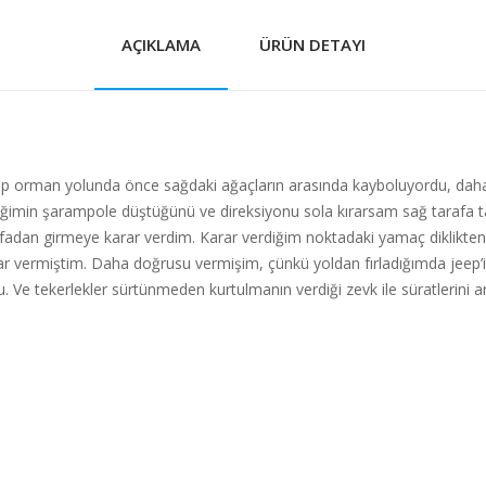
AÇIKLAMA
ÜRÜN DETAYI
p orman yolunda önce sağdaki ağaçların arasında kayboluyordu, dah
eğimin şarampole düştüğünü ve direksiyonu sola kırarsam sağ tarafa takl
dan girmeye karar verdim. Karar verdiğim noktadaki yamaç diklikten ö
rar vermiştim. Daha doğrusu vermişim, çünkü yoldan fırladığımda jeep
u. Ve tekerlekler sürtünmeden kurtulmanın verdiği zevk ile süratlerini 