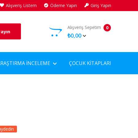
Alışveriş Listem
Ödeme Yapın
Giriş Yapın
Alışveriş Sepetim
0
rayın
₺0,00
ARAŞTIRMA İNCELEME
ÇOCUK KITAPLARI
aydedin