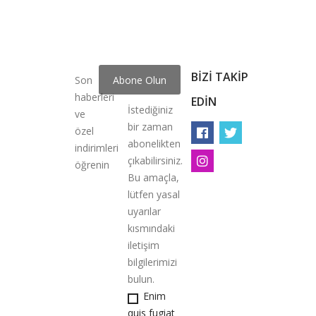
BIZI TAKIP
Son
haberleri
EDIN
İstediğiniz
ve
bir zaman
özel
abonelikten
indirimleri
çıkabilirsiniz.
öğrenin
Bu amaçla,
lütfen yasal
uyarılar
kısmındaki
iletişim
bilgilerimizi
bulun.
Enim
quis fugiat