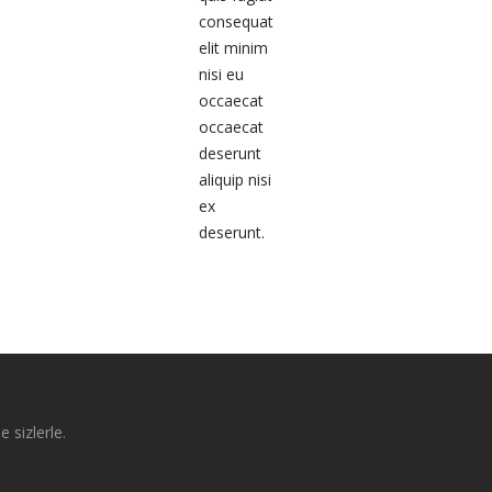
consequat
elit minim
nisi eu
occaecat
occaecat
deserunt
aliquip nisi
ex
deserunt.
e sizlerle.