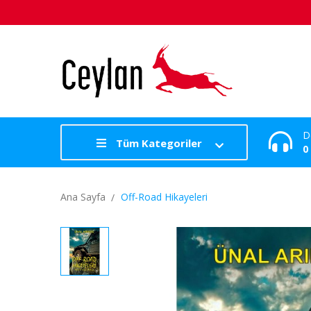
D
Tüm Kategoriler
0
Ana Sayfa
Off-Road Hikayeleri