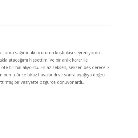
a sonra sağımdaki uçurumu kuşbakışı seyrediyordu.
a atacağımı hissettim. Ve bir anlık karar ile
te bir hal alıyordu. En az seksen, seksen beş derecelik
’in burnu önce biraz havalandı ve sonra aşağıya doğru
arttırmış bir vaziyette özgürce dönüyorlardı…