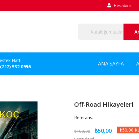
Hesabım
A
estek Hattı
ANA SAYFA
 (212) 532 0956
Off-Road Hikayeleri
Referans:
₺50,00
₺50,00 K
₺100,00