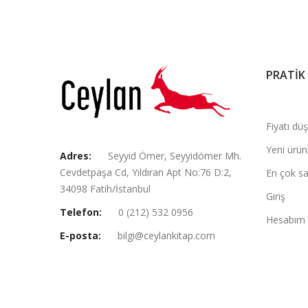
PRATİK
Fiyatı dü
Yeni ürün
Adres:
Seyyid Ömer, Seyyidömer Mh.
Cevdetpaşa Cd, Yıldıran Apt No:76 D:2,
En çok sa
34098 Fatih/İstanbul
Giriş
Telefon:
0 (212) 532 0956
Hesabım
E-posta:
bilgi@ceylankitap.com