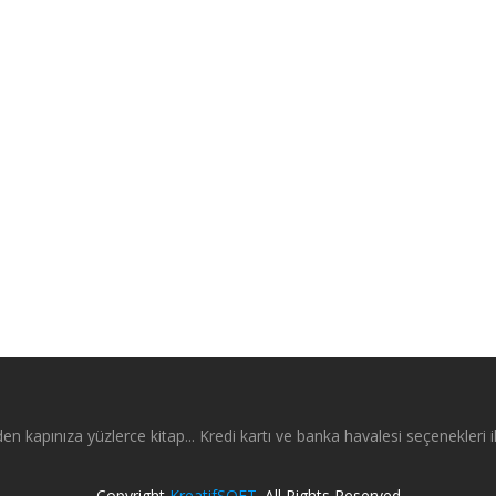
en kapınıza yüzlerce kitap... Kredi kartı ve banka havalesi seçenekleri il
Copyright
KreatifSOFT
. All Rights Reserved