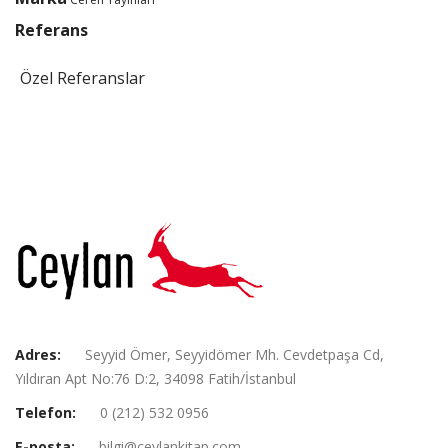
Referans
Özel Referanslar
Adres:
Seyyid Ömer, Seyyidömer Mh. Cevdetpaşa Cd,
Yıldıran Apt No:76 D:2, 34098 Fatih/İstanbul
Telefon:
0 (212) 532 0956
E-posta:
bilgi@ceylankitap.com