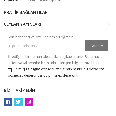
PRATİK BAĞLANTILAR
keyboard_arrow_down
CEYLAN YAYINLARI
keyboard_arrow_down
Son haberleri ve özel indirimleri öğrenin
İstediğiniz bir zaman abonelikten çıkabilirsiniz. Bu amaçla,
lütfen yasal uyarılar kısmındaki iletişim bilgilerimizi bulun.
Enim quis fugiat consequat elit minim nisi eu occaecat
occaecat deserunt aliquip nisi ex deserunt.
BIZI TAKIP EDIN