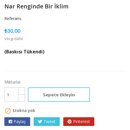
Nar Renginde Bir İklim
Referans:
₺30,00
Vergi dahil
(Baskısı Tükendi)
Miktarlar
Sepete Ekleyin

Stokta yok
Paylaş
Tweet
Pinterest