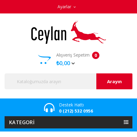
Ayarlar
expand_more
Alışveriş Sepetim
0
₺0,00
Arayın
Destek Hattı
0 (212) 532 0956
KATEGORI