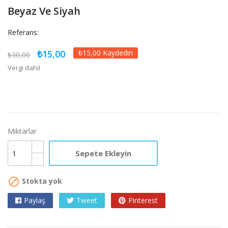
Beyaz Ve Siyah
Referans:
₺15,00
₺15,00 Kaydedin
₺30,00
Vergi dahil
Miktarlar
Sepete Ekleyin

Stokta yok
Paylaş
Tweet
Pinterest