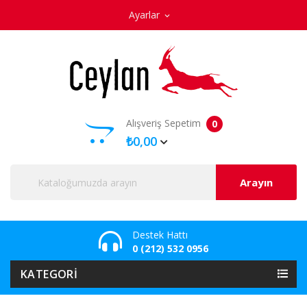
Ayarlar
expand_more
Alışveriş Sepetim
0
₺0,00
Arayın
Destek Hattı
0 (212) 532 0956
KATEGORI