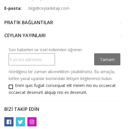
E-posta:
bilgi@ceylankitap.com
PRATİK BAĞLANTILAR
keyboard_arrow_down
CEYLAN YAYINLARI
keyboard_arrow_down
Son haberleri ve özel indirimleri öğrenin
İstediğiniz bir zaman abonelikten çıkabilirsiniz. Bu amaçla,
lütfen yasal uyarılar kısmındaki iletişim bilgilerimizi bulun.
Enim quis fugiat consequat elit minim nisi eu occaecat
occaecat deserunt aliquip nisi ex deserunt.
BIZI TAKIP EDIN