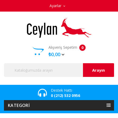
Ayarlar
expand_more
Alışveriş Sepetim
0
₺0,00
Arayın
Destek Hattı
0 (212) 532 0956
KATEGORI