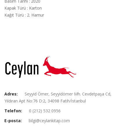
Basım Tarihi
:
2020
Kapak Türü
:
Karton
Kağıt Türü
:
2. Hamur
Adres:
Seyyid Ömer, Seyyidömer Mh. Cevdetpaşa Cd,
Yıldıran Apt No:76 D:2, 34098 Fatih/İstanbul
Telefon:
0 (212) 532 0956
E-posta:
bilgi@ceylankitap.com